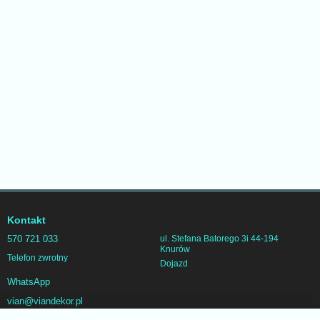
Kontakt
570 721 033
ul. Stefana Batorego 3i 44-194
Knurów
Telefon zwrotny
Dojazd
WhatsApp
vian@viandekor.pl