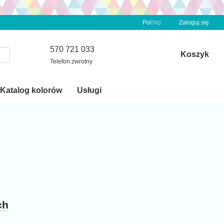
Pol
Укр
Zaloguj się
570 721 033
Koszyk
Telefon zwrotny
Katalog kolorów
Usługi
ch