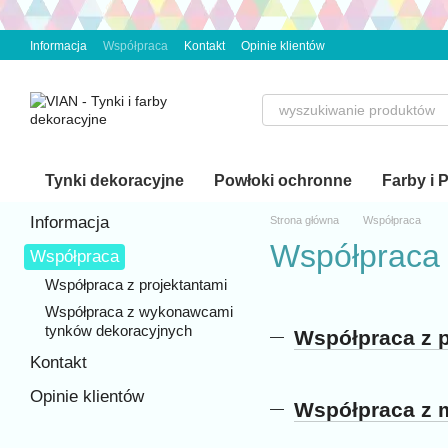
Przejdź do głównej treści
Informacja
Współpraca
Kontakt
Opinie klientów
Tynki dekoracyjne
Powłoki ochronne
Farby i 
Informacja
Strona główna
Współpraca
Współpraca
Współpraca
Współpraca z projektantami
Współpraca z wykonawcami
tynków dekoracyjnych
Współpraca z p
Kontakt
Opinie klientów
Współpraca z 