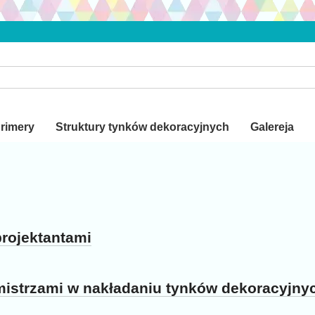
Primery
Struktury tynków dekoracyjnych
Galereja
rojektantami
mistrzami w nakładaniu tynków dekoracyjny