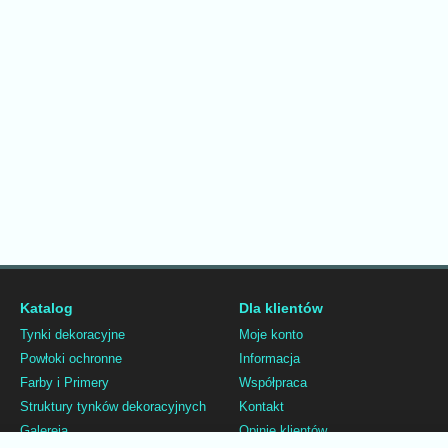
Katalog
Dla klientów
Tynki dekoracyjne
Moje konto
Powłoki ochronne
Informacja
Farby i Primery
Współpraca
Struktury tynków dekoracyjnych
Kontakt
Galereja
Opinie klientów