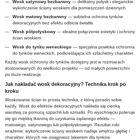
Wosk satynowy bezbarwny
— delikatny połysk i eleganckie
wykończenie ściany woskiem dla pomieszczeń dziennych.
Wosk matowy bezbarwny
— subtelna ochrona tynków
dekoracyjnych bez efektu odbicia światła.
Wosk półpołyskowy
— idealne połączenie estetyki i ochrony
ścian woskiem.
Wosk do tynku weneckiego
— specjalna powłoka ochronna
do tynków weneckich, podkreślająca ich szlachetny charakter.
Każdy wosk ochronny do tynków dostępny jest w rozmiarach
dostosowanych do wielkości projektu — od małych powierzchni
po duże realizacje.
Jak nakładać wosk dekoracyjny? Technika krok po
kroku
Woskowanie ścian to prosta technika, z którą poradzi sobie
każdy. Wosk do efektów dekoracyjnych nakłada się cienką
warstwą za pomocą szpachli lub szmatki. Po wyschnięciu poleruje
się go miękką tkaniną do uzyskania żądanego efektu —
matowego, satynowego lub półpołyskowego. Rezultat robi
wrażenie: wykończenie ściany woskiem nadaje wnętrzu głębię i
charakter, których nie osiągniesz lakierem dla tynków