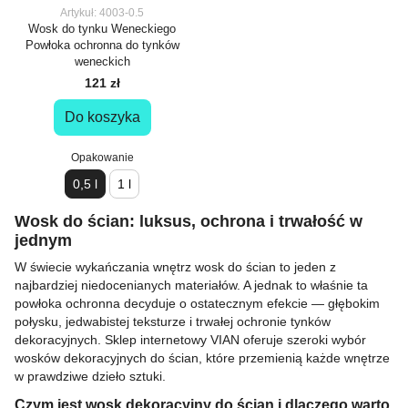
Artykuł: 4003-0.5
Wosk do tynku Weneckiego
Powłoka ochronna do tynków
weneckich
121 zł
Do koszyka
Opakowanie
0,5 l
1 l
Wosk do ścian: luksus, ochrona i trwałość w
jednym
W świecie wykańczania wnętrz wosk do ścian to jeden z
najbardziej niedocenianych materiałów. A jednak to właśnie ta
powłoka ochronna decyduje o ostatecznym efekcie — głębokim
połysku, jedwabistej teksturze i trwałej ochronie tynków
dekoracyjnych. Sklep internetowy VIAN oferuje szeroki wybór
wosków dekoracyjnych do ścian, które przemienią każde wnętrze
w prawdziwe dzieło sztuki.
Czym jest wosk dekoracyjny do ścian i dlaczego warto