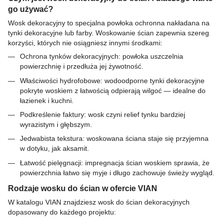
go używać?
Wosk dekoracyjny to specjalna powłoka ochronna nakładana na
tynki dekoracyjne lub farby. Woskowanie ścian zapewnia szereg
korzyści, których nie osiągniesz innymi środkami:
Ochrona tynków dekoracyjnych: powłoka uszczelnia
powierzchnię i przedłuża jej żywotność.
Właściwości hydrofobowe: wodoodporne tynki dekoracyjne
pokryte woskiem z łatwością odpierają wilgoć — idealne do
łazienek i kuchni.
Podkreślenie faktury: wosk czyni relief tynku bardziej
wyrazistym i głębszym.
Jedwabista tekstura: woskowana ściana staje się przyjemna
w dotyku, jak aksamit.
Łatwość pielęgnacji: impregnacja ścian woskiem sprawia, że
powierzchnia łatwo się myje i długo zachowuje świeży wygląd.
Rodzaje wosku do ścian w ofercie VIAN
W katalogu VIAN znajdziesz wosk do ścian dekoracyjnych
dopasowany do każdego projektu: