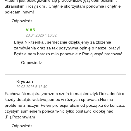
Atutem jest posługiwanie się pracowników językiem polskim ,
ukraińskim i rosyjskim . Chętnie skorzystam ponownie i chętnie
polecam innym!
Odpowiedz
VIAN
23.04.2026 4 16:32
Liliya Nikitsenka , serdecznie dziękujemy za złożenie
zamówienia oraz za tak pozytywną opinię o naszej pracy!
Będzie nam bardzo miło ponownie z Panią współpracować.
Odpowiedz
Krystian
20.03.2026 5 12:40
Fachowość majstra,zarazem szefa to majstersztyk.Dokładność o
każdy detal,doradztwo,pomoc w różnych sprawach.Nie ma
problemu z niczym.Pełen profesjonalizm od początku do końca.Z
czystym sumieniem polecam-nic tylko postawić kropkę nad
„i”;).Pozdrawiam
Odpowiedz