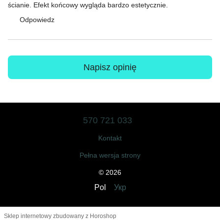
ścianie. Efekt końcowy wygląda bardzo estetycznie.
Odpowiedz
Napisz opinię
570 721 033
Kontakt
Pełna wersja strony
© 2026
Pol
Укр
Sklep internetowy zbudowany z Horoshop