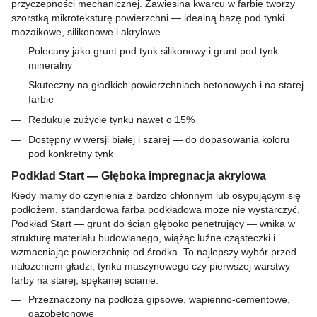
przyczepności mechanicznej. Zawiesina kwarcu w farbie tworzy
szorstką mikroteksturę powierzchni — idealną bazę pod tynki
mozaikowe, silikonowe i akrylowe.
Polecany jako grunt pod tynk silikonowy i grunt pod tynk
mineralny
Skuteczny na gładkich powierzchniach betonowych i na starej
farbie
Redukuje zużycie tynku nawet o 15%
Dostępny w wersji białej i szarej — do dopasowania koloru
pod konkretny tynk
Podkład Start — Głęboka impregnacja akrylowa
Kiedy mamy do czynienia z bardzo chłonnym lub osypującym się
podłożem, standardowa farba podkładowa może nie wystarczyć.
Podkład Start — grunt do ścian głęboko penetrujący — wnika w
strukturę materiału budowlanego, wiążąc luźne cząsteczki i
wzmacniając powierzchnię od środka. To najlepszy wybór przed
nałożeniem gładzi, tynku maszynowego czy pierwszej warstwy
farby na starej, spękanej ścianie.
Przeznaczony na podłoża gipsowe, wapienno-cementowe,
gazobetonowe