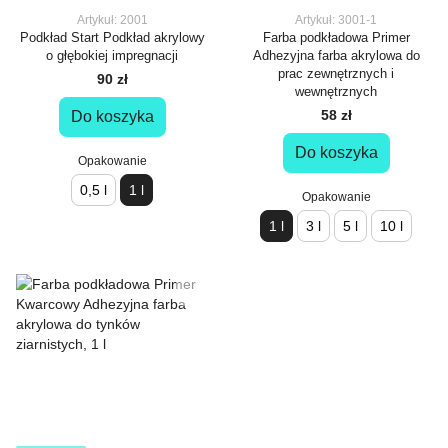
Artykuł: 2001
Artykuł: 3001-1
Podkład Start Podkład akrylowy
Farba podkładowa Primer
o głębokiej impregnacji
Adhezyjna farba akrylowa do
prac zewnętrznych i
90 zł
wewnętrznych
58 zł
Do koszyka
Do koszyka
Opakowanie
0,5 l
1 l
Opakowanie
1 l
3 l
5 l
10 l