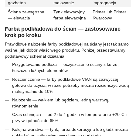
gazbeton
malowanie
impregnacja
Ściana zewnętrzna
Tynk elewacyjny,
Primer lub Primer
— elewacja
farba elewacyjna
Kwarcowy
Farba podkładowa do ścian — zastosowanie
krok po kroku
Prawidłowe nałożenie farby podkładowej na ściany jest tak samo
ważne, jak dobór właściwego produktu. Poniżej przedstawiamy
podstawowy schemat działania:
Przygotowanie podłoża — oczyszczenie ściany z kurzu,
tłuszczu i luźnych elementów
Rozcieńczenie — farby podkładowe VIAN są zazwyczaj
gotowe do użycia; w razie potrzeby można rozcieńczyć wodą
maksymalnie do 10%
Nałożenie — wałkiem lub pędzlem, jedną warstwą,
równomiernie
Czas schnięcia — od 2 do 4 godzin w temperaturze +20°C i
przy wilgotności do 65%
Kolejna warstwa — tynk, farba dekoracyjna lub gładź można
nakładać po całkowitym wyschnięciu podkładu