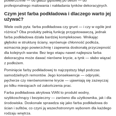
powierzchnie — od gładzi gipsowej po beton — do
profesjonalnego malowania i nakładania tynków dekoracyjnych.
Czym jest farba podkładowa i dlaczego warto jej
używać?
Wiele osób pyta: farba podkładowa czy grunt — i czy w ogóle jest
różnica? Oba produkty pełnią funkcję przygotowawczą, jednak
farba podkładowa działa bardziej kompleksowo. Wnikając
głęboko w strukturę ściany, wyrównuje chłonność podłoża,
wzmacnia jego powierzchnię i zapewnia doskonałą przyczepność
dla kolejnych warstw. Bez tego etapu nawet najlepsza farba
dekoracyjna może dawać nierówne krycie, a tynk — słabo wiązać
z podłożem.
Pominięcie farby podkładowej to najczęstszy błąd podczas
samodzielnych remontów. Jego konsekwencje — odpryski,
pęcherze czy nierównomierne krycie — ujawniają się zazwyczaj
po kilku miesiącach od zakończenia prac.
Farba podkładowa akrylowa VIAN to produkt wodny,
szybkoschnący i bezpieczny — zarówno dla użytkownika, jak i dla
środowiska. Doskonale sprawdza się jako farba podkładowa do
ścian i sufitów, co czyni ją wszechstronnym wyborem dla każdego
rodzaju wnętrza.