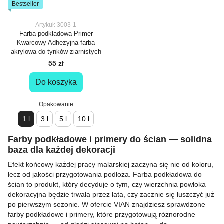
Bestseller
Artykuł: 3003-1
Farba podkładowa Primer
Kwarcowy Adhezyjna farba
akrylowa do tynków ziarnistych
55 zł
Do koszyka
Opakowanie
1 l
3 l
5 l
10 l
Farby podkładowe i primery do ścian — solidna
baza dla każdej dekoracji
Efekt końcowy każdej pracy malarskiej zaczyna się nie od koloru,
lecz od jakości przygotowania podłoża. Farba podkładowa do
ścian to produkt, który decyduje o tym, czy wierzchnia powłoka
dekoracyjna będzie trwała przez lata, czy zacznie się łuszczyć już
po pierwszym sezonie. W ofercie VIAN znajdziesz sprawdzone
farby podkładowe i primery, które przygotowują różnorodne