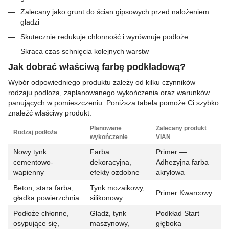
Zalecany jako grunt do ścian gipsowych przed nałożeniem
gładzi
Skutecznie redukuje chłonność i wyrównuje podłoże
Skraca czas schnięcia kolejnych warstw
Jak dobrać właściwą farbę podkładową?
Wybór odpowiedniego produktu zależy od kilku czynników —
rodzaju podłoża, zaplanowanego wykończenia oraz warunków
panujących w pomieszczeniu. Poniższa tabela pomoże Ci szybko
znaleźć właściwy produkt:
Planowane
Zalecany produkt
Rodzaj podłoża
wykończenie
VIAN
Nowy tynk
Farba
Primer —
cementowo-
dekoracyjna,
Adhezyjna farba
wapienny
efekty ozdobne
akrylowa
Beton, stara farba,
Tynk mozaikowy,
Primer Kwarcowy
gładka powierzchnia
silikonowy
Podłoże chłonne,
Gładź, tynk
Podkład Start —
osypujące się,
maszynowy,
głęboka