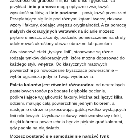
zależności od grubości linii, ich kierunku i gęstości. Na
przykład
linie pionowe
mogą optycznie zwiększyć
wysokość sufitów, a
linie poziome
– powiększyć przestrzeń.
Przeplatające się linie pod różnymi kątami tworzą ciekawe
wzory i faktury, dodając wnętrzu oryginalności. A za pomocą
małych dekoracyjnych wstawek
na ścianie możesz
pięknie umieścić akcenty, podzielić pomieszczenie na strefy,
udekorować określony obszar obrazem lub panelem.
Aby stworzyć efekt „tysiąca linii”, stosowane są różne
rodzaje tynków dekoracyjnych, które można dopasować do
każdego stylu wnętrza. Od klasycznych matowych
powierzchni po nowoczesne błyszczące powierzchnie –
wybór ogranicza jedynie Twoja wyobraźnia.
Paleta kolorów jest również różnorodna:
od neutralnych
pastelowych tonów po bogate i głębokie odcienie,
podkreślające wyjątkowość faktury. Można też łączyć kilka
odcieni, malując całą powierzchnię jednym kolorem, a
następnie ostrożnie przesuwając gąbką wzdłuż wystających
linii reliefowych. Uzyskasz ciekawy, wielowarstwowy efekt,
dzięki któremu powierzchnia będzie pięknie grać kolorami,
gdy padnie na nią światło.
Możesz
postarać się samodzielnie nałożyć tynk