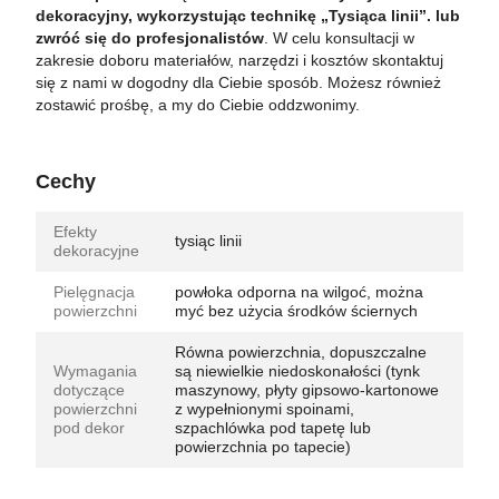
dekoracyjny, wykorzystując technikę „Tysiąca linii”. lub
zwróć się do profesjonalistów
. W celu konsultacji w
zakresie doboru materiałów, narzędzi i kosztów skontaktuj
się z nami w dogodny dla Ciebie sposób. Możesz również
zostawić prośbę, a my do Ciebie oddzwonimy.
Cechy
Efekty
tysiąc linii
dekoracyjne
Pielęgnacja
powłoka odporna na wilgoć, można
powierzchni
myć bez użycia środków ściernych
Równa powierzchnia, dopuszczalne
Wymagania
są niewielkie niedoskonałości (tynk
dotyczące
maszynowy, płyty gipsowo-kartonowe
powierzchni
z wypełnionymi spoinami,
pod dekor
szpachlówka pod tapetę lub
powierzchnia po tapecie)