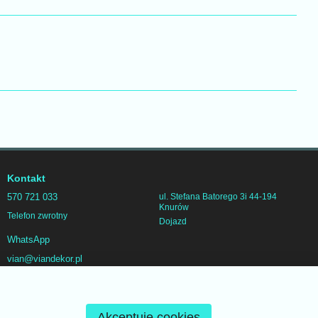
Kontakt
570 721 033
ul. Stefana Batorego 3i 44-194
Knurów
Telefon zwrotny
Dojazd
WhatsApp
vian@viandekor.pl
Akceptuję cookies