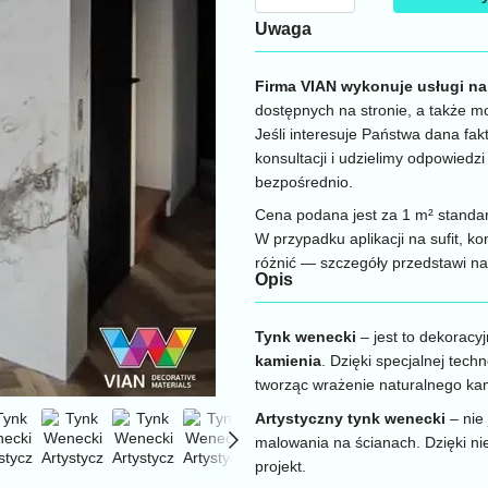
Uwaga
Firma VIAN wykonuje usługi n
dostępnych na stronie, a także m
Jeśli interesuje Państwa dana fa
konsultacji i udzielimy odpowied
bezpośrednio.
Cena podana jest za 1 m² standar
W przypadku aplikacji na sufit, 
różnić — szczegóły przedstawi n
Opis
Tynk wenecki
– jest to dekoracy
kamienia
. Dzięki specjalnej techn
tworząc wrażenie naturalnego ka
Artystyczny tynk wenecki
– nie 
malowania na ścianach. Dzięki n
projekt.