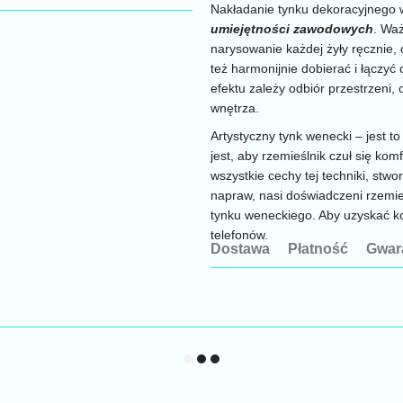
Nakładanie tynku dekoracyjnego w
umiejętności zawodowych
. Waż
narysowanie każdej żyły ręcznie,
też harmonijnie dobierać i łączyć
efektu zależy odbiór przestrzeni,
wnętrza.
Artystyczny tynk wenecki – jest 
jest, aby rzemieślnik czuł się ko
wszystkie cechy tej techniki, stw
napraw, nasi doświadczeni rzemieś
tynku weneckiego. Aby uzyskać k
telefonów.
Dostawa
Płatność
Gwar