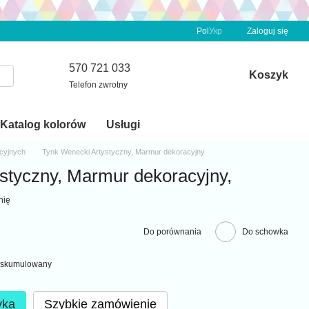
Pol
Укр
Zaloguj się
570 721 033
Koszyk
Telefon zwrotny
Katalog kolorów
Usługi
acyjnych
Tynk Wenecki Artystyczny, Marmur dekoracyjny
styczny, Marmur dekoracyjny,
nię
Do porównania
Do schowka
at skumulowany
yka
Szybkie zamówienie