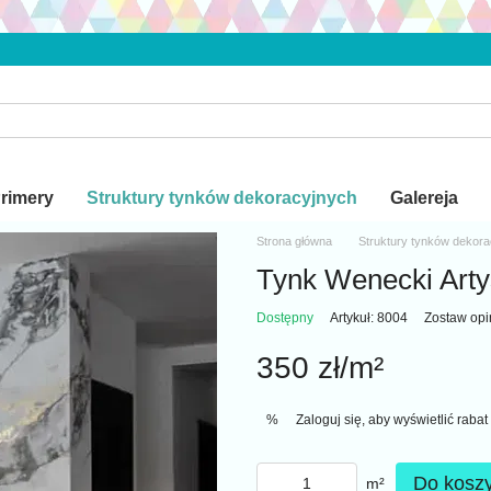
Primery
Struktury tynków dekoracyjnych
Galereja
Strona główna
Struktury tynków dekor
Tynk Wenecki Arty
Dostępny
Artykuł: 8004
Zostaw opi
350 zł/m²
Zaloguj się
, aby wyświetlić rab
%
Do kosz
m²