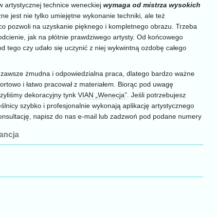
 artystycznej technice weneckiej
wymaga od mistrza wysokich
ne jest nie tylko umiejętne wykonanie techniki, ale też
 co pozwoli na uzyskanie pięknego i kompletnego obrazu. Trzeba
 odcienie, jak na płótnie prawdziwego artysty. Od końcowego
 od tego czy udało się uczynić z niej wykwintną ozdobę całego
to zawsze żmudna i odpowiedzialna praca, dlatego bardzo ważne
mfortowo i łatwo pracował z materiałem. Biorąc pod uwagę
orzyliśmy dekoracyjny tynk
VIAN „Wenecja”
. Jeśli potrzebujesz
lnicy szybko i profesjonalnie wykonają aplikację artystycznego
onsultację, napisz do nas e-mail lub zadzwoń pod podane numery
ancja