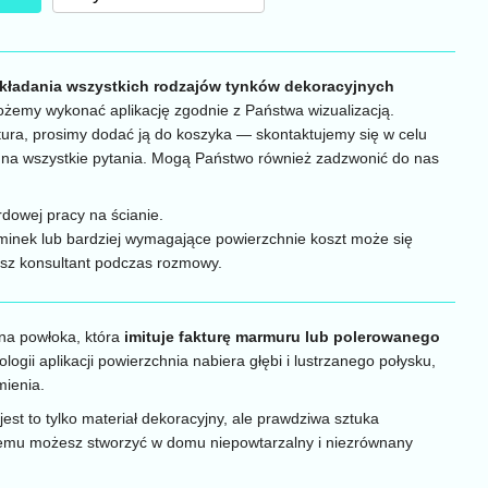
akładania wszystkich rodzajów tynków dekoracyjnych
ożemy wykonać aplikację zgodnie z Państwa wizualizacją.
ktura, prosimy dodać ją do koszyka — skontaktujemy się w celu
zi na wszystkie pytania. Mogą Państwo również zadzwonić do nas
dowej pracy na ścianie.
kominek lub bardziej wymagające powierzchnie koszt może się
asz konsultant podczas rozmowy.
jna powłoka, która
imituje fakturę marmuru lub polerowanego
ologii aplikacji powierzchnia nabiera głębi i lustrzanego połysku,
mienia.
jest to tylko materiał dekoracyjny, ale prawdziwa sztuka
iemu możesz stworzyć w domu niepowtarzalny i niezrównany