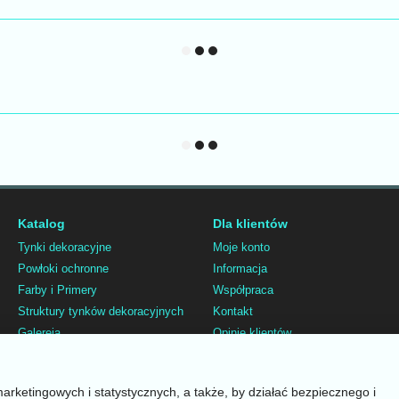
Katalog
Dla klientów
Tynki dekoracyjne
Moje konto
Powłoki ochronne
Informacja
Farby i Primery
Współpraca
Struktury tynków dekoracyjnych
Kontakt
Galereja
Opinie klientów
Katalog kolorów
Śledź nas na
Usługi
marketingowych i statystycznych, a także, by działać bezpiecznego i