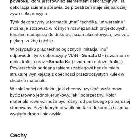
powłokę
, która jest również elementem dekoracyjnym. Ta
dekoracja ścienna sprawia, że ​​przestrzeń staje się bardziej
żywa i ekspresyjna.
Tynk dekoracyjny w formacie „mat” technika. uniwersalne i
można je stosować w różnych rozwiązaniach projektowych.
Idealnie nadaje się do dekoracji ścian akcentowych, tworząc
piękną rzeźbę i głębię.
W przypadku prac technologicznych imitacja "lnu"
odpowiedni tynk dekoracyjny VIAN
«Sonata D»
(z ziarnem o
małej frakcji) oraz
«Sonata K»
(z ziarnem o dużej frakcji).
Powierzchnia poddana takiemu zabiegowi będzie miała
strukturę wynikającą z obecności przezroczystych kulek w
składzie materiału.
W zależności od efektu, jaki chcemy uzyskać, wzór może
być zarówno jednokierunkowy, jak i poprzeczny. Kolor
materiału również może być różny: od perłowego po bardziej
stonowany. Przy dobrym oświetleniu taka dekoracja ścienna
wygląda drogo i niezwykle.
Cechy