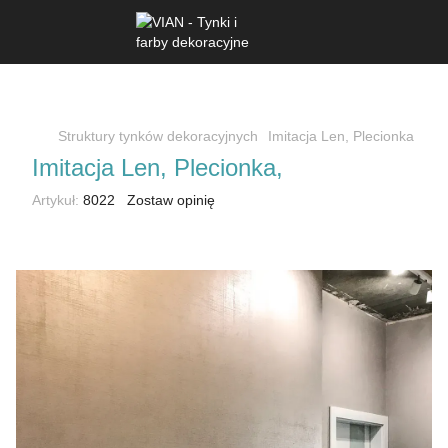
Struktury tynków dekoracyjnych
Imitacja Len, Plecionka
Imitacja Len, Plecionka,
Artykuł:
8022
Zostaw opinię