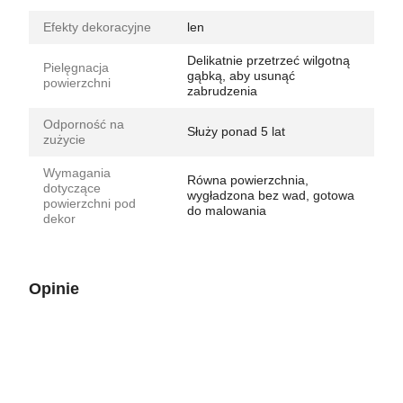
Efekty dekoracyjne
len
Delikatnie przetrzeć wilgotną
Pielęgnacja
gąbką, aby usunąć
powierzchni
zabrudzenia
Odporność na
Służy ponad 5 lat
zużycie
Wymagania
Równa powierzchnia,
dotyczące
wygładzona bez wad, gotowa
powierzchni pod
do malowania
dekor
Opinie