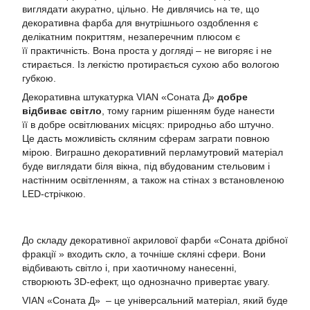
виглядати акуратно, цільно. Не дивлячись на те, що
декоративна фарба для внутрішнього оздоблення є
делікатним покриттям, незаперечним плюсом є
її практичність. Вона проста у догляді – не вигоряє і не
стирається. Із легкістю протирається сухою або вологою
губкою.
Декоративна штукатурка VIAN «Соната Д»
добре
відбиває світло
, тому гарним рішенням буде нанести
її в добре освітлюваних місцях: природньо або штучно.
Це дасть можливість скляним сферам заграти повною
мірою. Виграшно декоративний перламутровий матеріал
буде виглядати біля вікна, під вбудованим стельовим і
настінним освітленням, а також на стінах з встановленою
LED-стрічкою.
До складу декоративної акрилової фарби «Соната дрібної
фракції » входить скло, а точніше скляні сфери. Вони
відбивають світло і, при хаотичному нанесенні,
створюють 3D-ефект, що однозначно привертає увагу.
VIAN «Соната Д»
– це універсальний матеріал, який буде