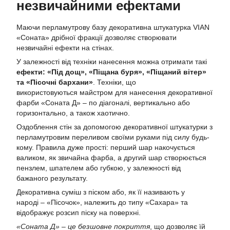
незвичайними ефектами
Маючи перламутрову базу декоративна штукатурка VIAN
«Соната» дрібної фракції дозволяє створювати
незвичайні ефекти на стінах.
У залежності від техніки нанесення
можна отримати такі
ефекти: «Під дощ», «Піщана буря», «Піщаний вітер»
та «Пісочні бархани»
. Техніки, що
використовуються майстром для нанесення декоративної
фарби «Соната Д» – по діагоналі, вертикально або
горизонтально, а також хаотично.
Оздоблення стін за допомогою декоративної штукатурки з
перламутровим переливом своїми руками під силу будь-
кому. Правила дуже прості: перший шар накочується
валиком, як звичайна фарба, а другий шар створюється
пензлем, шпателем або губкою, у залежності від
бажаного результату.
Декоративна суміш з піском або, як її називають у
народі
–
«Пісочок», належить до типу «Сахара» та
відображує розсип піску на поверхні.
«Соната Д» – це безшовне покриття
, що дозволяє їй