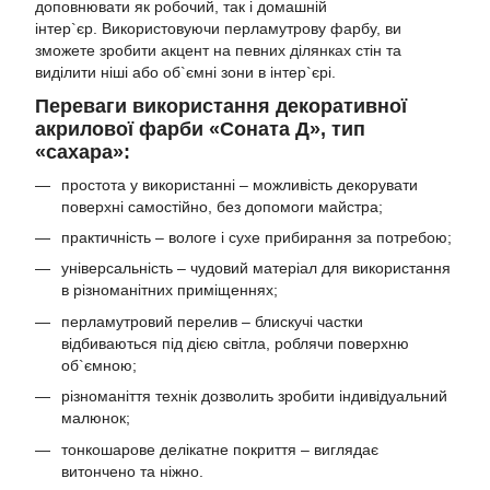
доповнювати як робочий, так і домашній
інтер`єр. Використовуючи перламутрову фарбу, ви
зможете зробити акцент на певних ділянках стін та
виділити ніші або об`ємні зони в інтер`єрі.
Переваги використання декоративної
акрилової фарби «Соната Д», тип
«сахара»:
простота у використанні – можливість декорувати
поверхні самостійно, без допомоги майстра;
практичність – вологе і сухе прибирання за потребою;
універсальність – чудовий матеріал для використання
в різноманітних приміщеннях;
перламутровий перелив – блискучі частки
відбиваються під дією світла, роблячи поверхню
об`ємною;
різноманіття технік дозволить зробити індивідуальний
малюнок;
тонкошарове делікатне покриття – виглядає
витончено та ніжно.