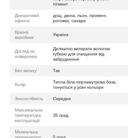
пігмент
Декоративні
дощ, дюна, льон, промені,
ефекти
рогожка, сахара
Країна
Україна
виробник
Делікатно витирати вологою
Догляд за
губкою для очищення від
поверхнею
забруднення
Без запаху
Так
Тепла біла перламутрова база,
Колір
тонується у різні кольори
Зносостійкість
Середня
Максимальна
температура
35 град.
експлуатації
Мінімальна
температура
5 град.