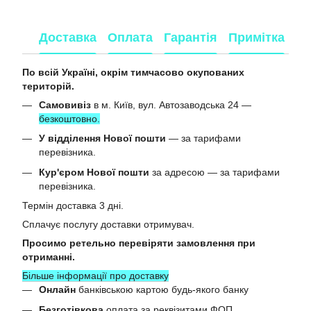
Доставка
Оплата
Гарантія
Примітка
По всій Україні, окрім тимчасово окупованих
територій.
Самовивіз
в м. Київ, вул. Автозаводська 24 —
безкоштовно.
У відділення Нової пошти
— за тарифами
перевізника.
Кур'єром Нової пошти
за адресою — за тарифами
перевізника.
Термін доставка 3 дні.
Сплачує послугу доставки отримувач.
Просимо ретельно перевіряти замовлення при
отриманні.
Більше інформації про доставку
Онлайн
банківською картою будь-якого банку
Безготівкова
оплата за реквізитами ФОП